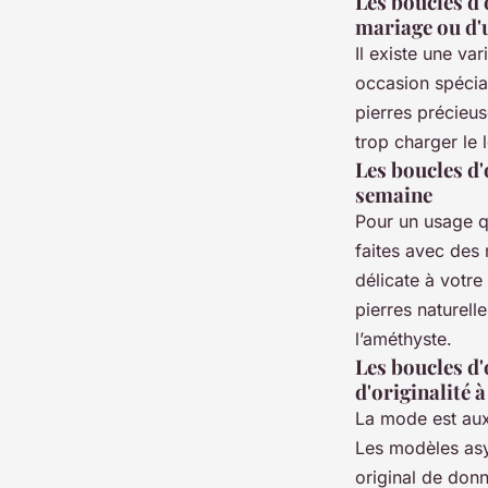
Les boucles d'
mariage ou d'
Il existe une va
occasion spéci
pierres précieus
trop charger le 
Les boucles d'
semaine
Pour un usage qu
faites avec des 
délicate à votr
pierres naturell
l’améthyste.
Les boucles d
d'originalité 
La mode est aux 
Les modèles asy
original de donn