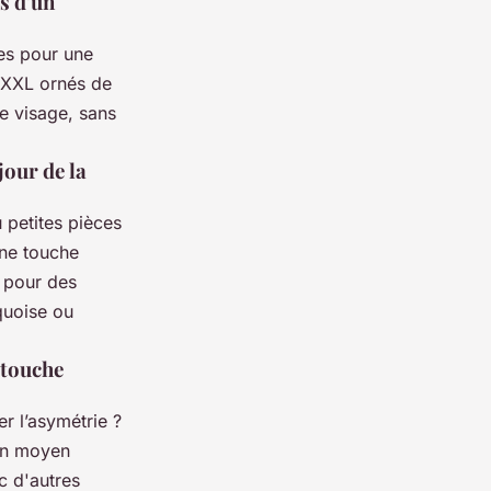
s d'un
les pour une
 XXL ornés de
re visage, sans
jour de la
 petites pièces
une touche
 pour des
quoise ou
 touche
r l’asymétrie ?
 un moyen
c d'autres