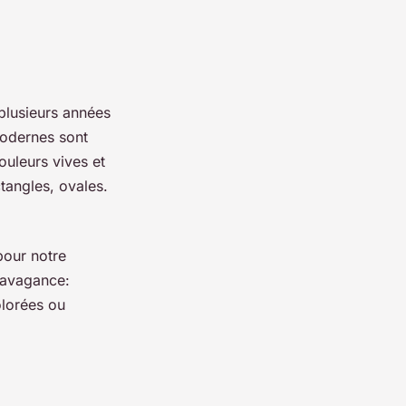
plusieurs années
modernes sont
ouleurs vives et
tangles, ovales.
pour notre
travagance:
olorées ou