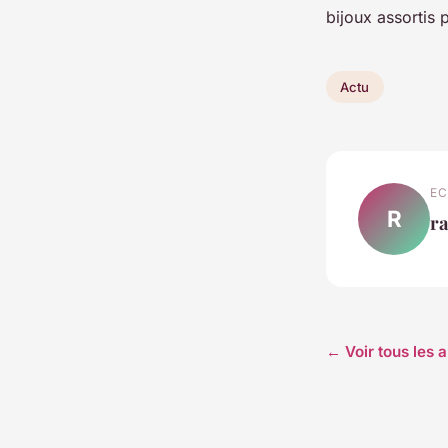
bijoux assortis 
Actu
EC
R
r
← Voir tous les a