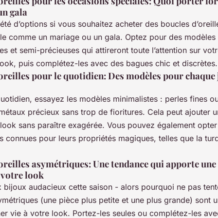
oreilles pour les occasions spéciales: Quoi porter lor
un gala
riété d’options si vous souhaitez acheter des boucles d’oreil
ale comme un mariage ou un gala. Optez pour des modèles
es et semi-précieuses qui attireront toute l’attention sur vot
look, puis complétez-les avec des bagues chic et discrètes.
oreilles pour le quotidien: Des modèles pour chaque 
otidien, essayez les modèles minimalistes : perles fines ou
métaux précieux sans trop de fioritures. Cela peut ajouter 
e look sans paraître exagérée. Vous pouvez également opter
es connues pour leurs propriétés magiques, telles que la tur
'oreilles asymétriques: Une tendance qui apporte une
à votre look
bijoux audacieux cette saison - alors pourquoi ne pas tente
métriques (une pièce plus petite et une plus grande) sont
er vie à votre look. Portez-les seules ou complétez-les ave