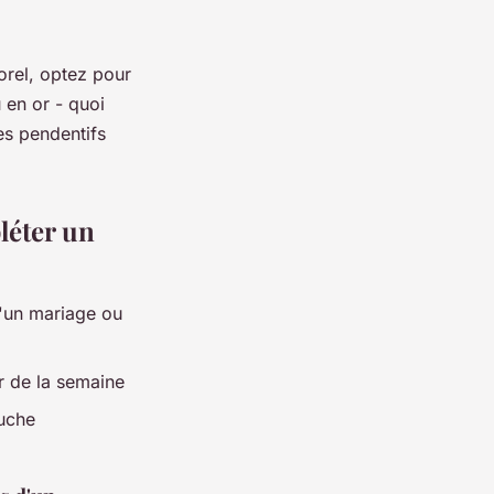
orel, optez pour
 en or - quoi
es pendentifs
léter un
d'un mariage ou
 de la semaine
uche