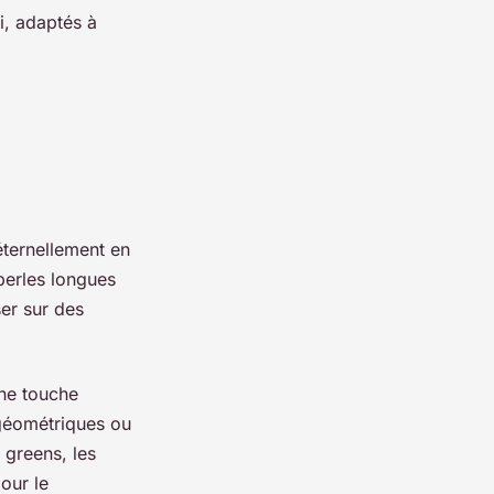
i, adaptés à
éternellement en
perles longues
er sur des
une touche
 géométriques ou
 greens, les
pour le