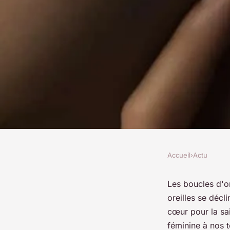
Accueil
›
Actu
ACTU
Adopter la tendance
Les boucles d'or
oreilles se déc
d'oreilles à la mode
cœur pour la sa
féminine à nos 