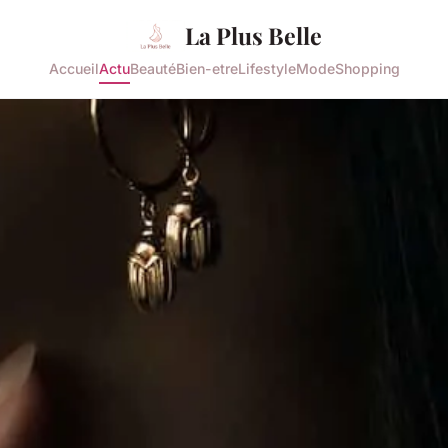
La Plus Belle
Accueil
Actu
Beauté
Bien-etre
Lifestyle
Mode
Shopping