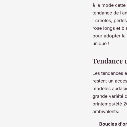
à la mode cette 
raymonde
•
26 mars 2023
•
4 min de lecture
tendance de l’an
: créoles, perl
rose longs et bl
pour adopter la 
unique !
Tendance d
Les tendances e
restent un acce
modèles audacieu
grande variété d
printemps/été 2
ambivalents:
Boucles d'or