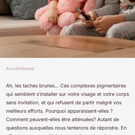
Accueil
›
Beauté
BEAUTÉ
Comment atténuer les taches
Ah, les taches brunes… Ces complexes pigmentaires
qui semblent s’installer sur votre visage et votre corps
brunes sur votre peau
sans invitation, et qui refusent de partir malgré vos
meilleurs efforts. Pourquoi apparaissent-elles ?
raymonde
•
3 décembre 2023
•
6 min de lecture
Comment peuvent-elles être atténuées? Autant de
questions auxquelles nous tenterons de répondre. En