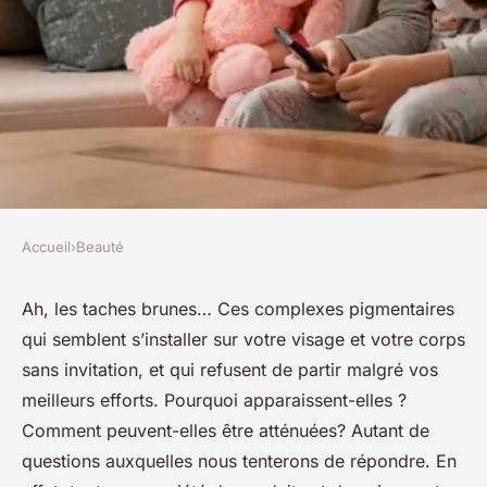
Accueil
›
Beauté
BEAUTÉ
Comment atténuer les taches
Ah, les taches brunes… Ces complexes pigmentaires
qui semblent s’installer sur votre visage et votre corps
brunes sur votre peau
sans invitation, et qui refusent de partir malgré vos
meilleurs efforts. Pourquoi apparaissent-elles ?
raymonde
•
3 décembre 2023
•
6 min de lecture
Comment peuvent-elles être atténuées? Autant de
questions auxquelles nous tenterons de répondre. En