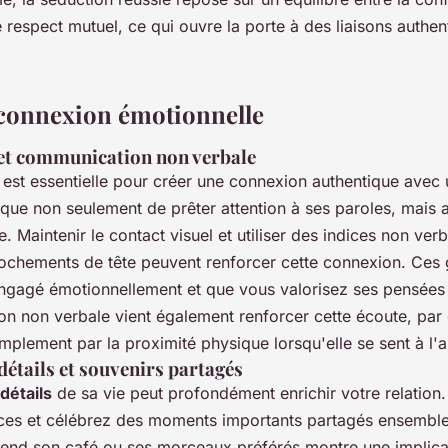
e respect mutuel, ce qui ouvre la porte à des liaisons authen
connexion émotionnelle
 et communication non verbale
est essentielle pour créer une connexion authentique ave
ique non seulement de prêter attention à ses paroles, mais 
re. Maintenir le contact visuel et utiliser des indices non v
 hochements de tête peuvent renforcer cette connexion. Ces
ngagé émotionnellement et que vous valorisez ses pensées 
n non verbale vient également renforcer cette écoute, par
mplement par la proximité physique lorsqu'elle se sent à l'a
détails et souvenirs partagés
 détails
de sa vie peut profondément enrichir votre relatio
ces et célébrez des moments importants partagés ensemble
end son café ou ses morceaux préférés montre une implicati