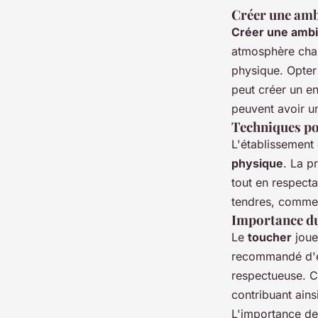
Créer une am
Créer une amb
atmosphère chal
physique. Opter
peut créer un e
peuvent avoir un
Techniques po
L'établissement 
physique
. La p
tout en respect
tendres, comme u
Importance du
Le
toucher
joue 
recommandé d'ex
respectueuse. C
contribuant ain
L'importance de