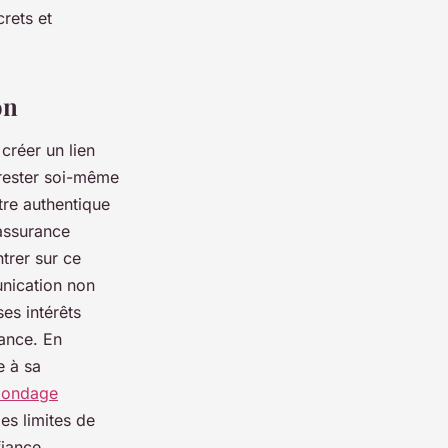
crets et
on
créer un lien
 rester soi-même
être authentique
 assurance
ntrer sur ce
unication non
ses intérêts
gance. En
e à sa
bondage
les limites de
fiance