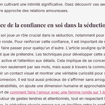
en cultivant une intimité significative. Osez découvrir ces se
re approche des relations amoureuses.
ce de la confiance en soi dans la séducti
soi joue un rôle crucial dans la séduction, notamment pour 
ronde. Pour renforcer cette confiance, il est important de
e faire passer pour quelqu'un d'autre. L'article souligne qu'
ant que de prétendre. Les techniques pour développer cette
e active et l’attention aux détails. Cela implique de se conce
, non seulement par ses mots, mais aussi à travers la comm
ir un contact visuel et montrer une véritable curiosité pour 
onnexion. Il est tout aussi précieux de s'affirmer sans arro
lnérabilités, on ajoute une dimension humaine et approchabl
art de
comment faire l'amour avec une femme ronde sur 1-
 autour de gestes tendres et attentionnés, tout en respectant 
e, la séduction réussie repose sur un équilibre entre la con