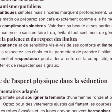
antisme quotidiens
antiques
simples mais sincères marquent profondément. E
 matin ou préparez son café exactement comme elle l'aime
es
compliments sincères
. Valorisez sa beauté et ses particu
ance en elle sans en faire trop, évitant tout sentiment de gên
la patience et du respect des limites
e
patience
et de sensibilité vis-à-vis de ses conforts et
limit
 respectez ses choix en lui permettant de prendre l'initiat
ionné et
respectueux
peut aider à renforcer la complicité, m
ter et de respecter ses signaux.
 de l'aspect physique dans la séduction
imentaires adaptés
 parfaite peut
souligner la féminité
d'une femme ronde et b
. Optez pour des vêtements ajustés qui flattent les courbes
es robes évasées et les jupes crayon peuvent
harmoniser l