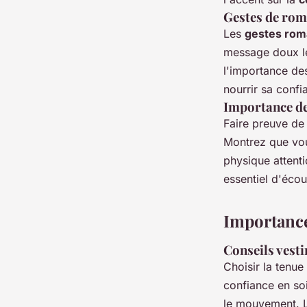
Gestes de rom
Les
gestes rom
message doux le
l'importance d
nourrir sa confi
Importance de 
Faire preuve d
Montrez que vous
physique attent
essentiel d'écou
Importance
Conseils vest
Choisir la tenue
confiance en soi
le mouvement. L