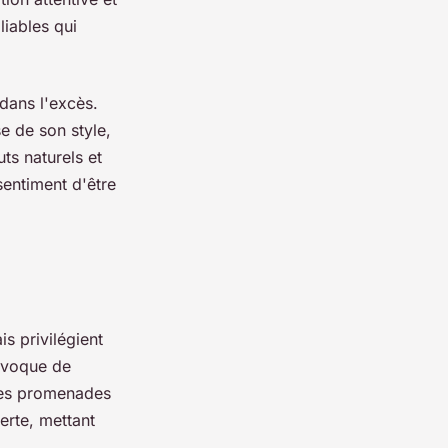
iables qui
dans l'excès.
e de son style,
ts naturels et
sentiment d'être
s privilégient
rovoque de
 Les promenades
erte, mettant