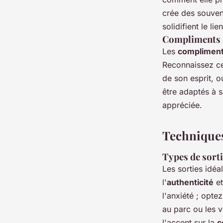
crée des souven
solidifient le lien
Compliments 
Les
compliment
Reconnaissez ce
de son esprit, o
être adaptés à s
appréciée.
Technique
Types de sorti
Les sorties idéa
l'
authenticité
et
l'anxiété ; opte
au parc ou les v
l'accent sur la
c