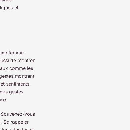
tiques et
c une femme
aussi de montrer
erbaux comme les
 gestes montrent
et sentiments.
 des gestes
ise.
n. Souvenez-vous
. Se rappeler
on attentive et