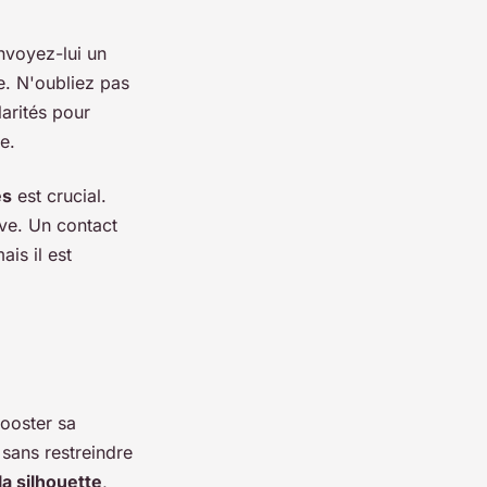
nvoyez-lui un
. N'oubliez pas
larités pour
e.
es
est crucial.
ive. Un contact
ais il est
ooster sa
 sans restreindre
a silhouette
,