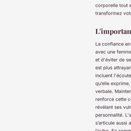
corporelle tout 
raymonde
•
14 janvier 2025
•
7 min de lecture
transformez vot
L'importan
La confiance en 
avec une femme 
et d'éviter de s
est plus attray
incluent l'écout
qu’elle exprime
verbale. Mainten
renforce cette c
révélant ses vu
personnalité. L'
s’articule aussi
l’autre. En somm