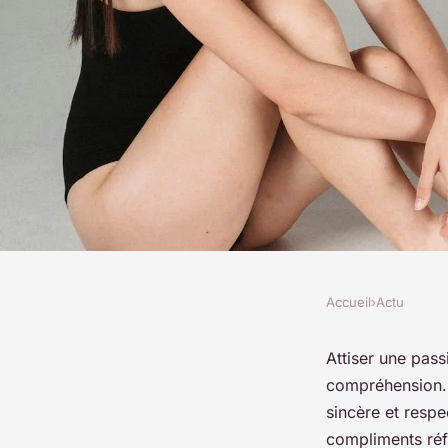
Accueil
›
Actu
ACTU
Secrets pour enflam
Attiser une pass
compréhension. L
avec une femme ro
sincère et resp
compliments réfl