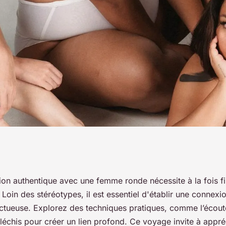
mer la passion
ion authentique avec une femme ronde nécessite à la fois f
oin des stéréotypes, il est essentiel d'établir une connexi
nde
ectueuse. Explorez des techniques pratiques, comme l’écout
échis pour créer un lien profond. Ce voyage invite à appréc