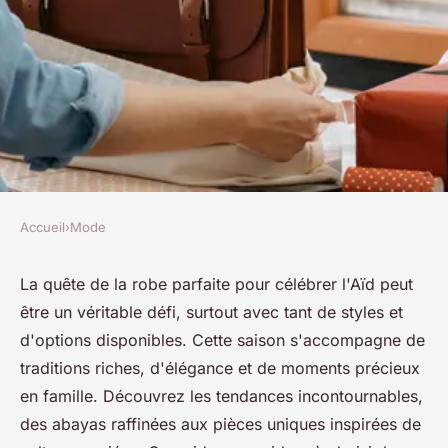
Accueil
›
Mode
MODE
Robe aid : trouvez la perle rare
La quête de la robe parfaite pour célébrer l'Aïd peut
être un véritable défi, surtout avec tant de styles et
pour célébrer l'aïd
d'options disponibles. Cette saison s'accompagne de
traditions riches, d'élégance et de moments précieux
raymonde
•
8 février 2025
•
8 min de lecture
en famille. Découvrez les tendances incontournables,
des abayas raffinées aux pièces uniques inspirées de