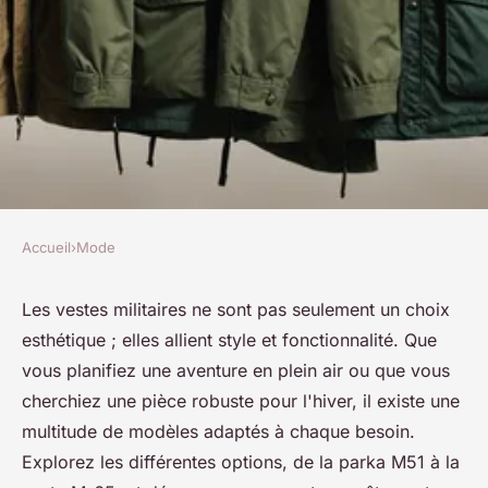
Accueil
›
Mode
MODE
Découvrez la variété des
Les vestes militaires ne sont pas seulement un choix
esthétique ; elles allient style et fonctionnalité. Que
vestes militaires pour toutes
vous planifiez une aventure en plein air ou que vous
vos aventures
cherchiez une pièce robuste pour l'hiver, il existe une
multitude de modèles adaptés à chaque besoin.
raymonde
•
3 février 2025
•
8 min de lecture
Explorez les différentes options, de la parka M51 à la