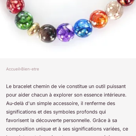
Accueil
›
Bien-etre
BIEN-ETRE
Explorez votre essence avec le
Le bracelet chemin de vie constitue un outil puissant
pour aider chacun à explorer son essence intérieure.
bracelet chemin de vie
Au-delà d'un simple accessoire, il renferme des
significations et des symboles profonds qui
raymonde
•
13 février 2025
•
4 min de lecture
favorisent la découverte personnelle. Grâce à sa
composition unique et à ses significations variées, ce