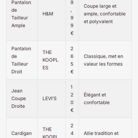
Pantalon
9
Coupe large et
de
,
H&M
ample, confortable
Tailleur
9
et polyvalent
Ample
9
€
Pantalon
2
THE
de
6
Classique, met en
KOOPL
Tailleur
5
valeur les formes
ES
Droit
€
1
Jean
2
Élégant et
Coupe
LEVI’S
0
confortable
Droite
€
2
THE
Cardigan
4
Allie tradition et
KOOPL