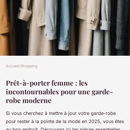
Accueil
›
Shopping
SHOPPING
Prêt-à-porter femme : les
Prêt-à-porter femme :
incontournables pour une garde-
incontournable pour une
robe moderne
garde-robe moderne
Si vous cherchez à mettre à jour votre garde-robe
raymonde
•
13 mars 2025
•
6 min de lecture
pour rester à la pointe de la mode en 2025, vous êtes
au bon endroit. Découvrez ici les pièces essentielles