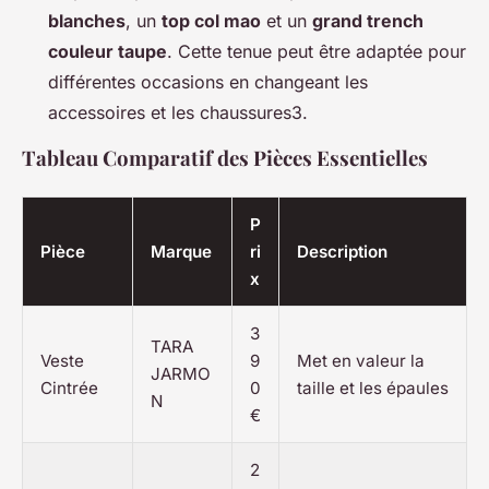
blanches
, un
top col mao
et un
grand trench
couleur taupe
. Cette tenue peut être adaptée pour
différentes occasions en changeant les
accessoires et les chaussures3.
Tableau Comparatif des Pièces Essentielles
P
Pièce
Marque
ri
Description
x
3
TARA
Veste
9
Met en valeur la
JARMO
Cintrée
0
taille et les épaules
N
€
2