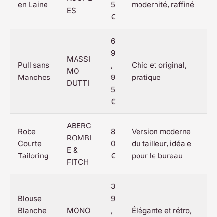
en Laine
5
modernité, raffiné
ES
€
6
9
MASSI
Pull sans
,
Chic et original,
MO
Manches
9
pratique
DUTTI
5
€
ABERC
Robe
8
Version moderne
ROMBI
Courte
0
du tailleur, idéale
E &
Tailoring
€
pour le bureau
FITCH
3
Blouse
9
Blanche
MONO
,
Élégante et rétro,