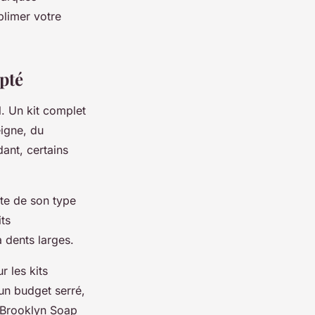
blimer votre
pté
. Un kit complet
eigne, du
ant, certains
pte de son type
ts
 dents larges.
 les kits
un budget serré,
t Brooklyn Soap