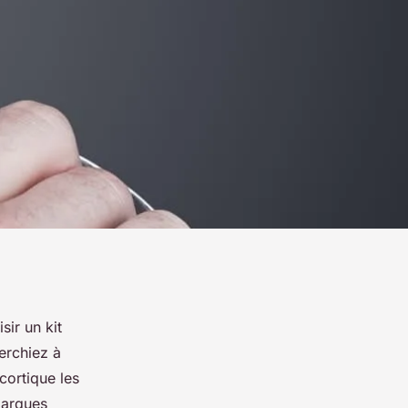
sir un kit
erchiez à
cortique les
marques