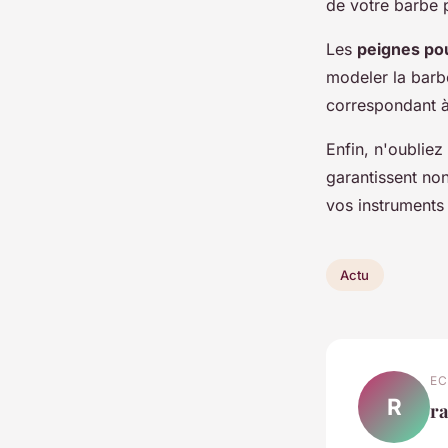
de votre barbe 
Les
peignes po
modeler la barb
correspondant à 
Enfin, n'oubliez
garantissent non
vos instruments
Actu
EC
R
r