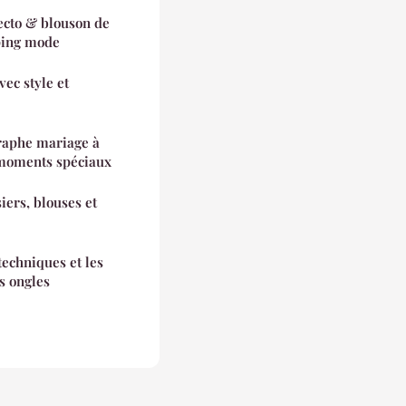
cto & blouson de
pping mode
ec style et
raphe mariage à
 moments spéciaux
ers, blouses et
 techniques et les
s ongles