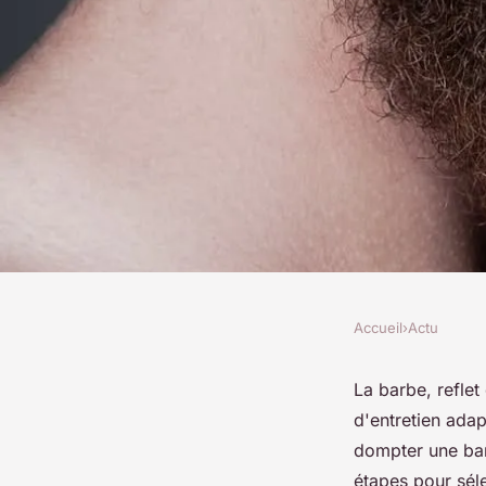
Accueil
›
Actu
ACTU
Le guide pour bien ch
La barbe, reflet 
d'entretien ada
un kit d'entretien à
dompter une bar
étapes pour sél