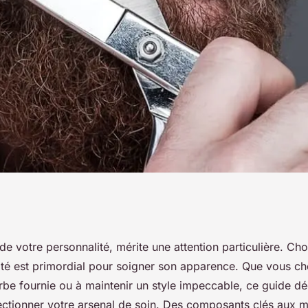
oisir et utiliser
de votre personnalité, mérite une attention particulière. Choi
pté est primordial pour soigner son apparence. Que vous ch
 barbe
be fournie ou à maintenir un style impeccable, ce guide dé
ectionner votre arsenal de soin. Des composants clés aux 