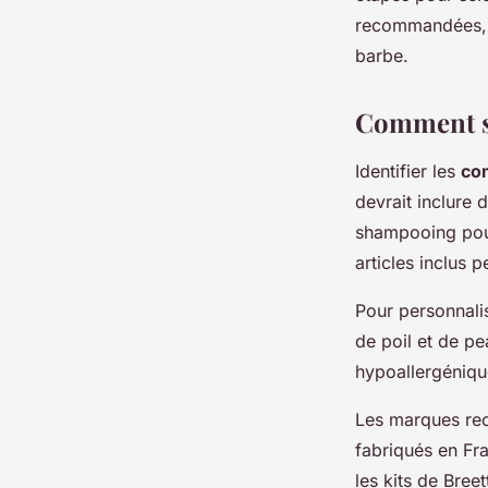
recommandées, s
raymonde
•
1 mars 2024
•
3 min de lecture
barbe.
Comment sé
Identifier les
co
devrait inclure 
shampooing pour
articles inclus p
Pour personnalis
de poil et de pe
hypoallergéniqu
Les marques rec
fabriqués en Fra
les kits de Bree