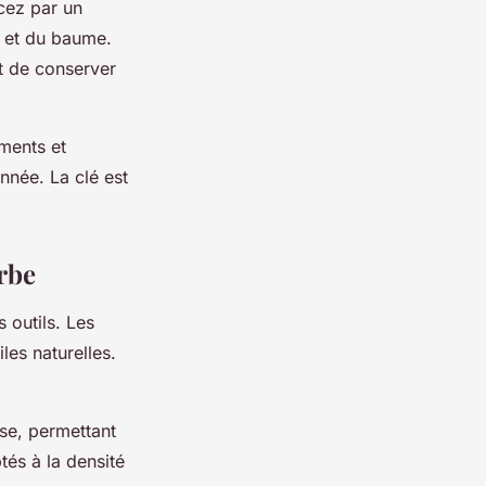
cez par un
e et du baume.
t de conserver
éments et
nnée. La clé est
rbe
s outils. Les
les naturelles.
use, permettant
tés à la densité