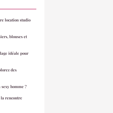
e location studio
ers, blouses et
plage idéale pour
plorez des
a sexy homme ?
 la rencontre