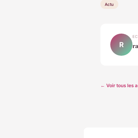
Actu
EC
R
r
← Voir tous les a