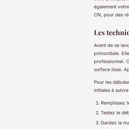
ongles
également votre
CN, pour des rés
raymonde
•
13 avril 2024
•
3 min de lecture
Les techniq
Avant de se lanc
primordiale. Ell
professionnel. 
surface lisse. A
Pour les débutan
initiales à suivre
Remplissez l
Testez le déb
Gardez la ma