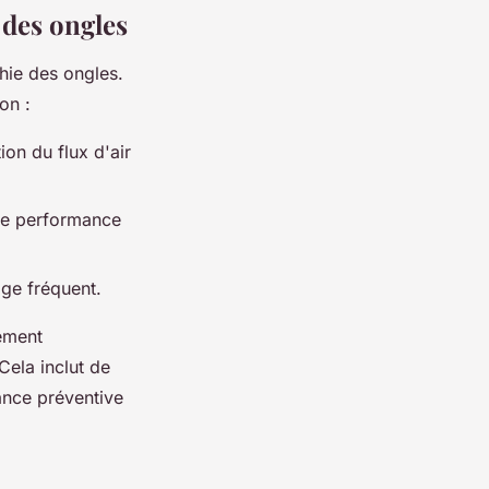
 des ongles
phie des ongles.
on :
on du flux d'air
une performance
age fréquent.
sement
Cela inclut de
ance préventive