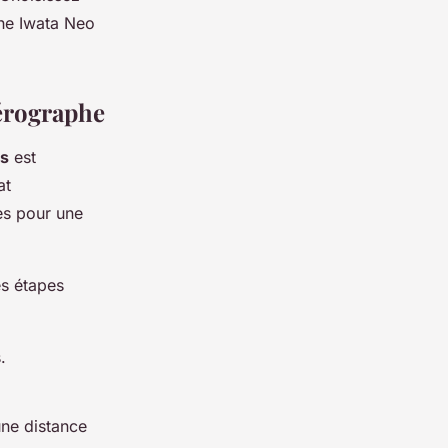
phe Iwata Neo
aérographe
es
est
at
es pour une
es étapes
.
une distance