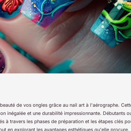
he : les techniques
beauté de vos ongles grâce au nail art à l'aérographe. Cett
ion inégalée et une durabilité impressionnante. Débutants o
r la beauté des
s à travers les phases de préparation et les étapes clés po
tout en explorant les avantages esthétiques qu'elle procure.