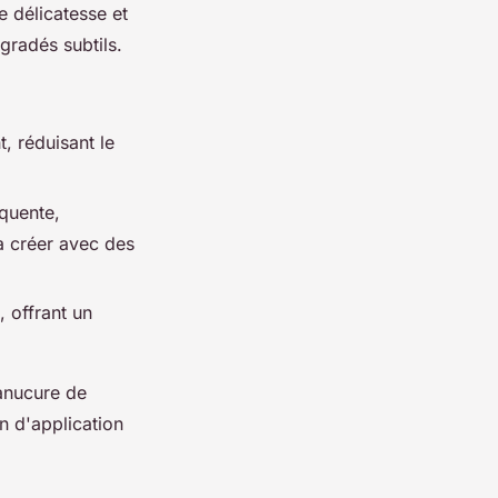
e délicatesse et
gradés subtils.
, réduisant le
équente,
 à créer avec des
, offrant un
anucure de
n d'application