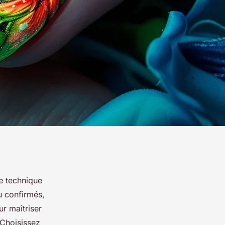
e technique
u confirmés,
ur maîtriser
 Choisissez