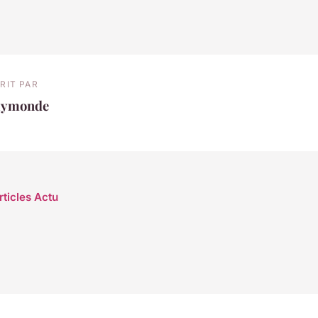
RIT PAR
aymonde
rticles Actu