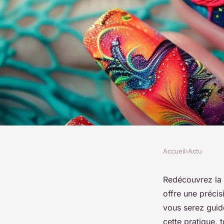
Accueil
›
Actu
ACTU
Nail art à l'aérograp
Redécouvrez la 
offre une précis
et les avantages pou
vous serez guidé
cette pratique, 