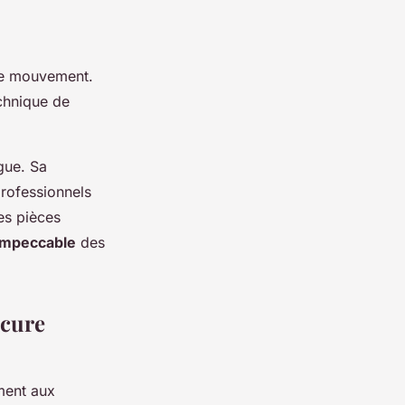
 le mouvement.
echnique de
gue. Sa
professionnels
des pièces
 impeccable
des
ucure
ment aux