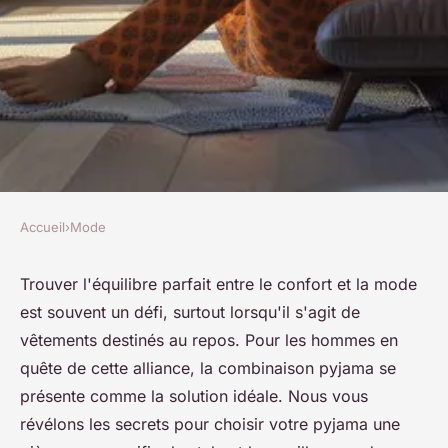
Accueil
›
Mode
MODE
Confort et style : où acheter
Trouver l'équilibre parfait entre le confort et la mode
est souvent un défi, surtout lorsqu'il s'agit de
une combinaison pyjama
vêtements destinés au repos. Pour les hommes en
homme
quête de cette alliance, la combinaison pyjama se
présente comme la solution idéale. Nous vous
raymonde
•
28 mai 2024
•
3 min de lecture
révélons les secrets pour choisir votre pyjama une