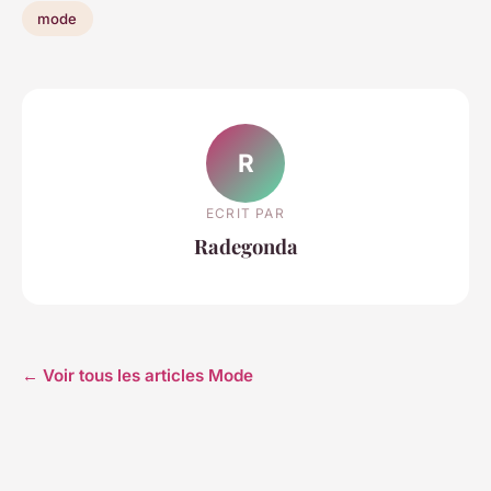
mode
R
ECRIT PAR
Radegonda
← Voir tous les articles Mode