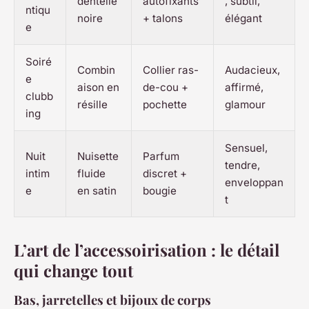
dentelle
autofixants
, subtil,
ntiqu
noire
+ talons
élégant
e
Soiré
Combin
Collier ras-
Audacieux,
e
aison en
de-cou +
affirmé,
clubb
résille
pochette
glamour
ing
Sensuel,
Nuit
Nuisette
Parfum
tendre,
intim
fluide
discret +
enveloppan
e
en satin
bougie
t
L’art de l’accessoirisation : le détail
qui change tout
Bas, jarretelles et bijoux de corps