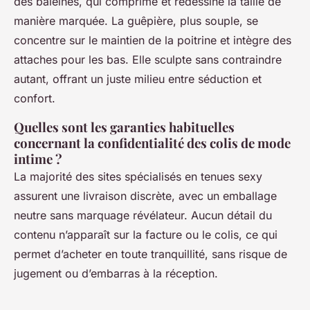
des baleines, qui comprime et redessine la taille de
manière marquée. La guêpière, plus souple, se
concentre sur le maintien de la poitrine et intègre des
attaches pour les bas. Elle sculpte sans contraindre
autant, offrant un juste milieu entre séduction et
confort.
Quelles sont les garanties habituelles
concernant la confidentialité des colis de mode
intime ?
La majorité des sites spécialisés en tenues sexy
assurent une livraison discrète, avec un emballage
neutre sans marquage révélateur. Aucun détail du
contenu n’apparaît sur la facture ou le colis, ce qui
permet d’acheter en toute tranquillité, sans risque de
jugement ou d’embarras à la réception.