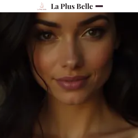
La Plus Belle