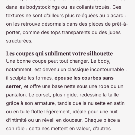
dans les bodystockings ou les collants troués. Ces
textures ne sont d’ailleurs plus reléguées au placard :
on les retrouve désormais dans des pièces de prêt-à-
porter, comme des tops transparents ou des jupes
structurées.
Les coupes qui subliment votre silhouette
Une bonne coupe peut tout changer. Le body,
notamment, est devenu un classique incontournable :
il sculpte les formes,
épouse les courbes sans
serrer
, et offre une base nette sous une robe ou un
pantalon. Le corset, plus rigide, redessine la taille
grâce à son armature, tandis que la nuisette en satin
ou en tulle flotte légèrement, idéale pour une nuit
d’intimité ou un réveil en douceur. Chaque pièce a
son rôle : certaines mettent en valeur, d’autres