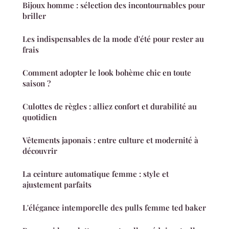
Bijoux homme : sélection des incontournables pour
briller
Les indispensables de la mode d'été pour rester au
frais
Comment adopter le look bohème chic en toute
saison ?
Culottes de règles : alliez confort et durabilité au
quotidien
Vêtements japonais : entre culture et modernité à
découvrir
La ceinture automatique femme : style et
ajustement parfaits
L'élégance intemporelle des pulls femme ted baker