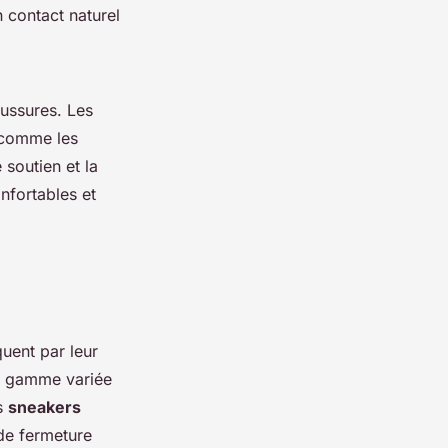
 contact naturel
ussures. Les
 comme les
 soutien et la
onfortables et
uent par leur
ne gamme variée
es
sneakers
de fermeture