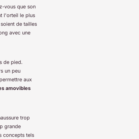
ez-vous que son
 l'orteil le plus
soient de tailles
 long avec une
s de pied.
urs un peu
 permettre aux
es amovibles
haussure trop
op grande
s concepts tels