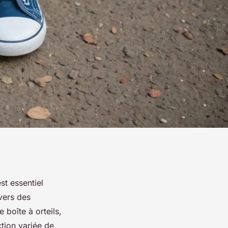
st essentiel
 vers des
boîte à orteils,
tion variée de