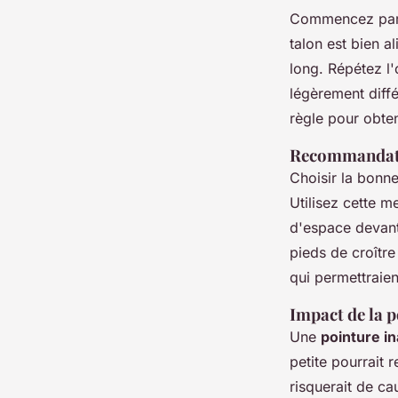
Commencez par f
talon est bien al
long. Répétez l'
légèrement diffé
règle pour obten
Recommandatio
Choisir la bonne
Utilisez cette 
d'espace devant 
pieds de croîtr
qui permettraien
Impact de la p
Une
pointure i
petite pourrait 
risquerait de c