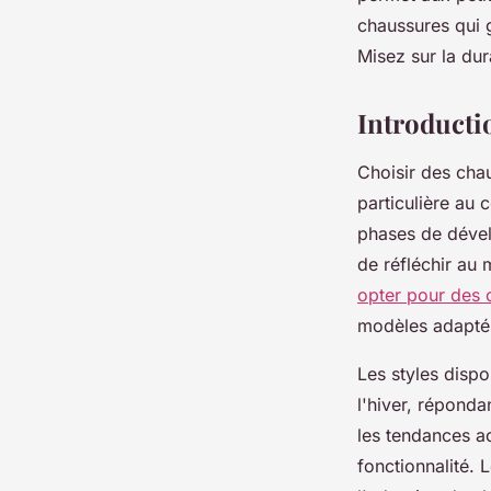
chaussures qui g
raymonde
•
18 janvier 2025
•
7 min de lecture
Misez sur la dur
Introducti
Choisir des chau
particulière au c
phases de dével
de réfléchir au 
opter pour des 
modèles adaptés
Les styles dispo
l'hiver, répond
les tendances ac
fonctionnalité.