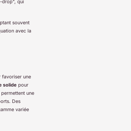
o-drop", qui
optant souvent
uation avec la
r favoriser une
 solide
pour
 permettent une
ports. Des
 gamme variée