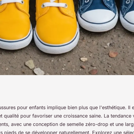
ssures enfant
ssures pour enfants implique bien plus que l'esthétique. Il e
 et qualité pour favoriser une croissance saine. La tendance
alité
nts, avec une conception de semelle zéro-drop et une large 
ts pieds de se développer naturellement. Explorez une sélec