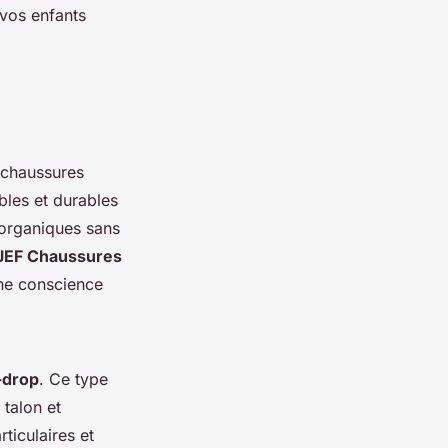
 vos enfants
s chaussures
les et durables
s organiques sans
JEF Chaussures
une conscience
-drop
. Ce type
 talon et
ticulaires et