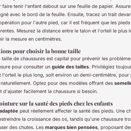
aire tenir l'enfant debout sur une feuille de papier. Assur
igné avec le bord de la feuille. Ensuite, tracez un trait devant
opération pour l'autre pied, car il est fréquent que les pieds 
rentes. Mesurez la distance entre le talon et l'orteil le plus
ir la mesure en centimètres.
ns pour choisir la bonne taille
 taille de chaussures est capital pour prévenir les problème
mesure pour consulter un
guide des tailles
. Privilégiez toujo
l'orteil le plus long, soit environ un demi-centimètre, pour
e naturellement. Optez pour des modèles offrant des
semell
t d'ajuster facilement la chaussure si besoin.
ointure sur la santé des pieds chez les enfants
nadaptée
peut réellement affecter la santé des pieds. Une c
restreindre la croissance des os, tandis qu'une chaussure tr
auser des chutes. Les
marques bien pensées
, proposant de