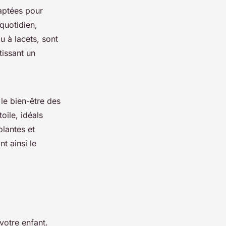
daptées pour
quotidien,
u à lacets, sont
issant un
le bien-être des
oile, idéals
olantes et
t ainsi le
votre enfant.