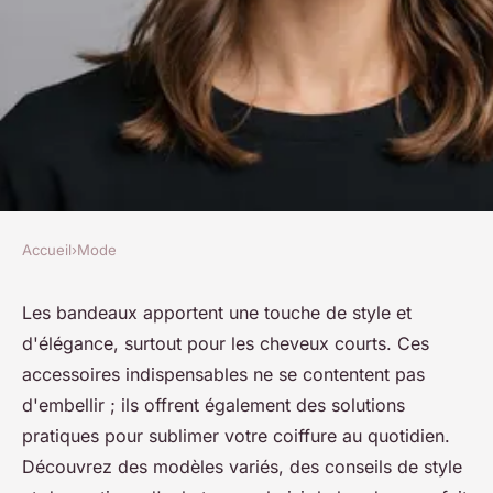
Accueil
›
Mode
MODE
Les bandeaux incontournables
Les bandeaux apportent une touche de style et
d'élégance, surtout pour les cheveux courts. Ces
pour sublimer vos cheveux
accessoires indispensables ne se contentent pas
courts
d'embellir ; ils offrent également des solutions
pratiques pour sublimer votre coiffure au quotidien.
raymonde
•
5 février 2025
•
5 min de lecture
Découvrez des modèles variés, des conseils de style