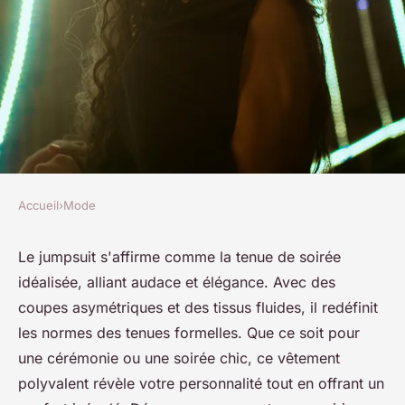
Accueil
›
Mode
MODE
Chic et audacieuse : la tenue
Le jumpsuit s'affirme comme la tenue de soirée
idéalisée, alliant audace et élégance. Avec des
de soirée combinaison idéale
coupes asymétriques et des tissus fluides, il redéfinit
les normes des tenues formelles. Que ce soit pour
raymonde
•
13 janvier 2025
•
6 min de lecture
une cérémonie ou une soirée chic, ce vêtement
polyvalent révèle votre personnalité tout en offrant un